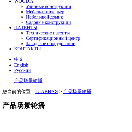
WOODIY
Уличные конструкции
Мебель и интерьер
Небольшой домик
Садовые конструкции
ПАТЕНТЫ
Технические патенты
Сертификационный центр
Заводское оборудование
КОНТАКТЫ
中文
English
Русский
产品场景轮播
您当前的位置：
ГЛАВНАЯ
>
产品场景轮播
产品场景轮播