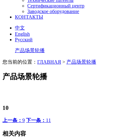
Технические патенты
Сертификационный центр
Заводское оборудование
КОНТАКТЫ
中文
English
Русский
产品场景轮播
您当前的位置：
ГЛАВНАЯ
>
产品场景轮播
产品场景轮播
10
上一条：
9
下一条：
11
相关内容