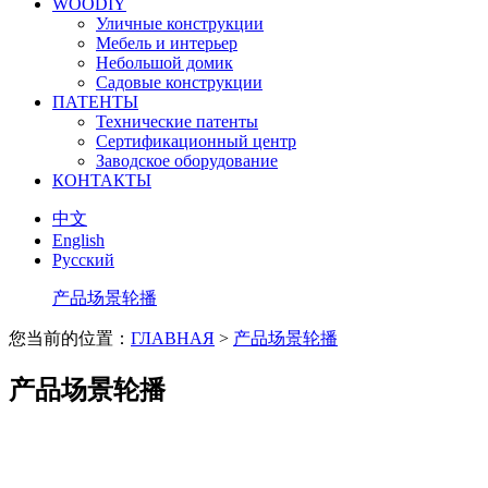
WOODIY
Уличные конструкции
Мебель и интерьер
Небольшой домик
Садовые конструкции
ПАТЕНТЫ
Технические патенты
Сертификационный центр
Заводское оборудование
КОНТАКТЫ
中文
English
Русский
产品场景轮播
您当前的位置：
ГЛАВНАЯ
>
产品场景轮播
产品场景轮播